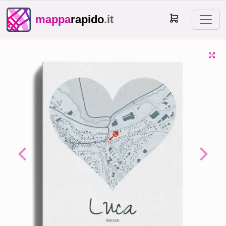
mappa
rapido
.it
Previous
Next