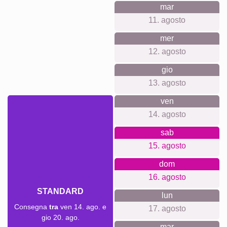
mar
11. agosto
mer
12. agosto
gio
13. agosto
ven
14. agosto
sab
15. agosto
dom
16. agosto
STANDARD
lun
Consegna
tra
ven 14. ago. e
17. agosto
gio 20. ago.
mar