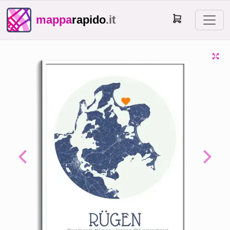
mappa
rapido
.it
Previous
Next